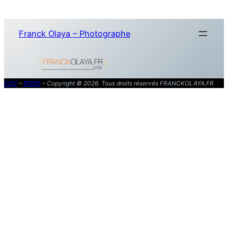
Aller
au
Franck Olaya – Photographe
contenu
CGV
–
RGPD
– Copyright © 2026. Tous droits réservés FRANCKOLAYA.FR