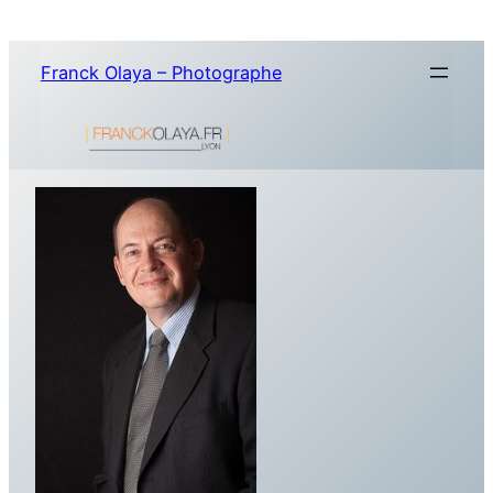
Aller
au
Franck Olaya – Photographe
contenu